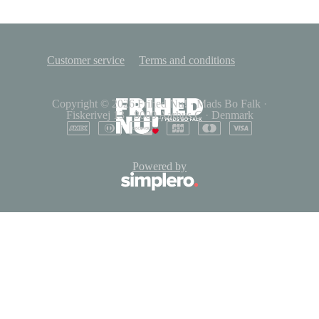
Customer service
Terms and conditions
Copyright © 2026
Frihed Nu!
·
Mads Bo Falk
·
Fiskerivej 13
·
8000 Aarhus C
·
Denmark
Powered by