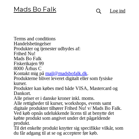
Mads Bo Falk
Log ind
Terms and conditions
Handelsbetingelser
Produkter og tjenester udbydes af:
Frihed Nu!
Mads Bo Falk
Fiskerikajen 99
8000 Århus C
Kontakt mig på
mail@madsbofalk.dk
.
Produkterne bliver leveret digitalt eller som fysiske
kurser.
Produkter kan købes med både VISA, Mastercard og
Dankort.
Alle priser er i danske kroner inkl. moms.
Alle rettigheder til kurser, workshops, events samt
digitale produkter tilhører Frihed Nu! v/ Mads Bo Falk.
Ved køb opnås udelukkende licens til at benytte det
købte produkt som angivet under det pågældende
produkt.
Til det enkelte produkt knytter sig specifikke vilkår, som
du får adgang til at se og acceptere før køb.