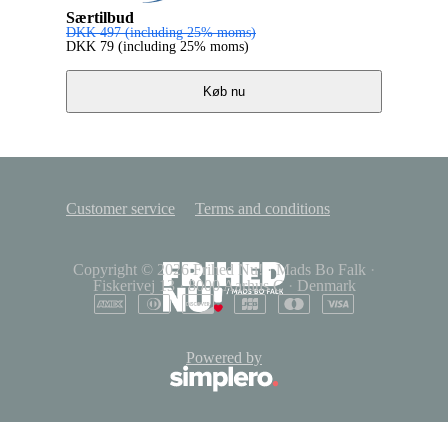
Særtilbud
DKK
497
(including 25% moms)
DKK
79
(including 25% moms)
Køb nu
Customer service
Terms and conditions
Copyright © 2026
Frihed Nu!
·
Mads Bo Falk
·
Fiskerivej 13
·
8000 Aarhus C
·
Denmark
Powered by