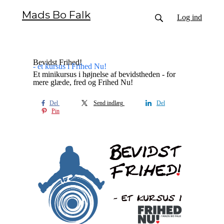
Mads Bo Falk
Log ind
Bevidst Frihed!
- et kursus i Frihed Nu!
Et minikursus i højnelse af bevidstheden - for
mere glæde, fred og Frihed Nu!
Del
Send indlæg
Del
Pin